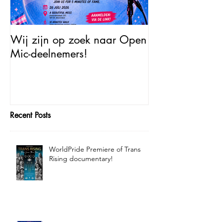
Wij zijn op zoek naar Open
Open Mic – Tra
Mic-deelnemers!
Minutes of Fam
Recent Posts
WorldPride Premiere of Trans
Rising documentary!