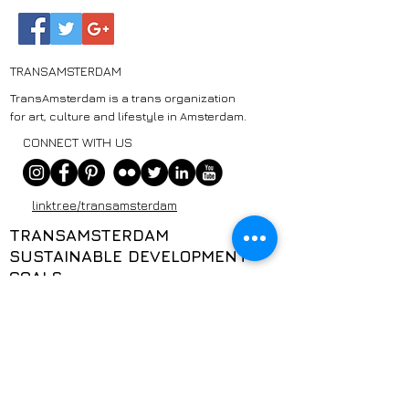
TRANSAMSTERDAM
TransAmsterdam is a trans organization
for art, culture and lifestyle in Amsterdam.
CONNECT WITH US
linktr.ee/transamsterdam
TRANSAMSTERDAM
SUSTAINABLE DEVELOPMENT
GOALS
Zo dragen wij bij aan de SDG’s:
TransAmsterdam werkt aan welzijn
(3), onderwijs (4), gendergelijkheid
(5), minder ongelijkheid (10),
duurzame en veilige