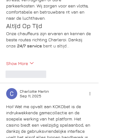
parkeerkosten. Wij zorgen voor een vlotte, 
comfortabele en betrouwbare rit van en 
naar de luchthaven.
Altijd Op Tijd
Onze chauffeurs zijn ervaren en kennen de 
beste routes richting Charleroi. Dankzij 
onze 
24/7 service
 bent u altijd…
Show More
Like
Reply
Charlotte Martin
Sep 11, 2025
Hoi! Wat me opvalt aan KOKObet is de 
indrukwekkende gamecollectie en de 
soepele werking van het platform. Het 
casino biedt een veelzijdig spelaanbod, en 
dankzij de gebruiksvriendelijke interface 
voelt het alsof alles binnen handbereik is. 