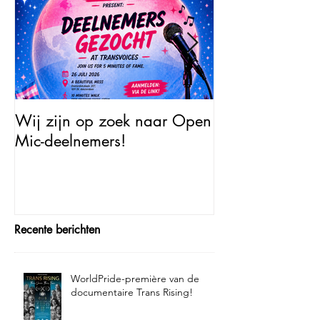
Wij zijn op zoek naar Open
Open Mic – Tra
Mic-deelnemers!
Minutes of Fam
Recente berichten
WorldPride-première van de
documentaire Trans Rising!