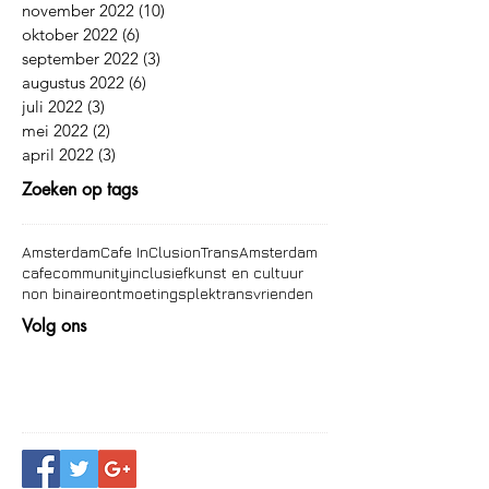
november 2022
(10)
10 posts
oktober 2022
(6)
6 posts
september 2022
(3)
3 posts
augustus 2022
(6)
6 posts
juli 2022
(3)
3 posts
mei 2022
(2)
2 posts
april 2022
(3)
3 posts
Zoeken op tags
Amsterdam
Cafe InClusion
TransAmsterdam
cafe
community
inclusief
kunst en cultuur
non binaire
ontmoetingsplek
trans
vrienden
Volg ons