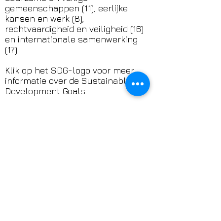
gemeenschappen (11), eerlijke
kansen en werk (8),
rechtvaardigheid en veiligheid (16)
en internationale samenwerking
(17).
Klik op het SDG-logo voor meer
informatie over de Sustainable
Development Goals.
DONATION
​​Support het werk van
TransAmsterdam
TransAmsterdam zet zich in voor