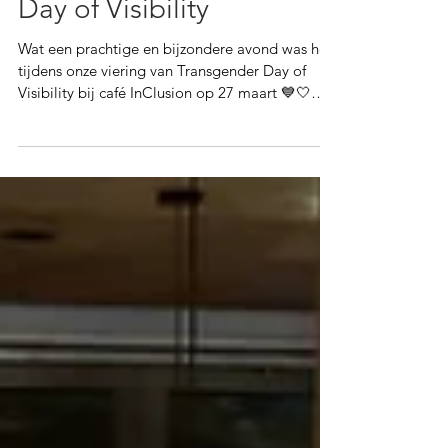
Day of Visibility
Wat een prachtige en bijzondere avond was het
tijdens onze viering van Transgender Day of
Visibility bij café InClusion op 27 maart 💙🤍🩷
🏳️‍⚧️ We mochten veel nieuwe bezoekers
verwelkomen en nieuwe talenten ontdekken,
wat zorgde voor een warme, open en
inspirerende sfeer. Tijdens onze TDoV open mic
werden er indrukwekkende gedichten en
persoonlijke verhalen gedeeld die ons raakten.
Daarnaast genoten onze bezoekers van de
creatieve TDoV origami workshop, verzorgd
door Mari,