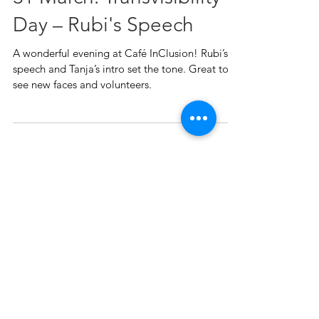
Mar 31, 2025
31 March: Transvisibility
Day – Rubi's Speech
A wonderful evening at Café InClusion! Rubi’s
speech and Tanja’s intro set the tone. Great to
see new faces and volunteers.
Featured Posts