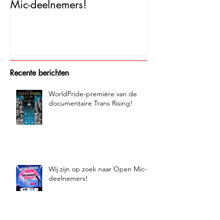
Wij zijn op zoek naar Open
Open Mic – Tra
Mic-deelnemers!
Minutes of Fam
Recente berichten
WorldPride-première van de
documentaire Trans Rising!
Wij zijn op zoek naar Open Mic-
deelnemers!