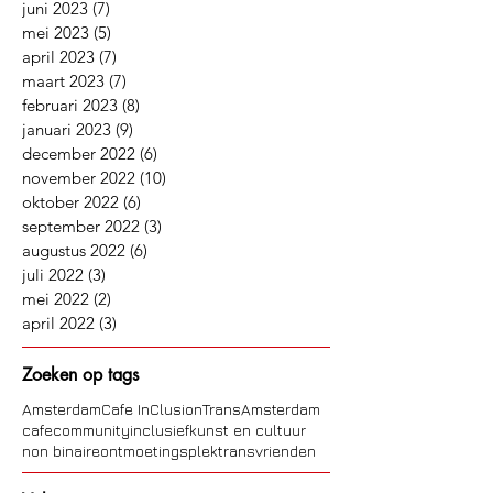
juli 2023
(8)
8 posts
juni 2023
(7)
7 posts
mei 2023
(5)
5 posts
april 2023
(7)
7 posts
maart 2023
(7)
7 posts
februari 2023
(8)
8 posts
januari 2023
(9)
9 posts
december 2022
(6)
6 posts
november 2022
(10)
10 posts
oktober 2022
(6)
6 posts
september 2022
(3)
3 posts
augustus 2022
(6)
6 posts
juli 2022
(3)
3 posts
mei 2022
(2)
2 posts
april 2022
(3)
3 posts
Zoeken op tags
Amsterdam
Cafe InClusion
TransAmsterdam
cafe
community
inclusief
kunst en cultuur
non binaire
ontmoetingsplek
trans
vrienden