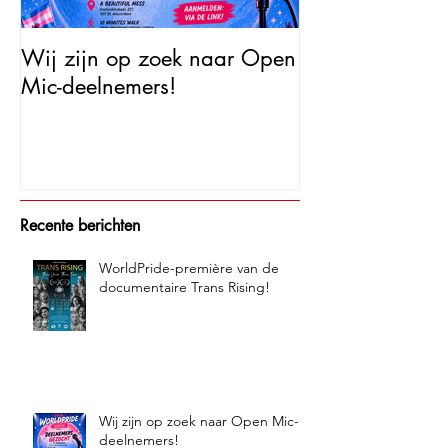
Wij zijn op zoek naar Open
Open Mic – Tra
Mic-deelnemers!
Minutes of Fam
Recente berichten
WorldPride-première van de
documentaire Trans Rising!