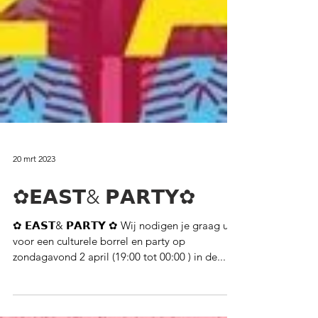
20 mrt 2023
✿𝗘𝗔𝗦𝗧& 𝗣𝗔𝗥𝗧𝗬✿
✿ 𝗘𝗔𝗦𝗧& 𝗣𝗔𝗥𝗧𝗬 ✿ Wij nodigen je graag uit
voor een culturele borrel en party op
zondagavond 2 april (19:00 tot 00:00 ) in de...