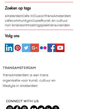
mei 2022
(2)
2 posts
april 2022
(3)
3 posts
Zoeken op tags
Amsterdam
Cafe InClusion
TransAmsterdam
cafe
community
inclusief
kunst en cultuur
non binaire
ontmoetingsplek
trans
vrienden
Volg ons
TRANSAMSTERDAM
TransAmsterdam is een trans
organisatie voor kunst, cultuur en
lifestyle in Amsterdam.