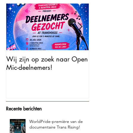
Uitgelichte berichten
Wij zijn op zoek naar Open
Open Mic – Tra
Mic-deelnemers!
Minutes of Fam
Recente berichten
WorldPride-première van de