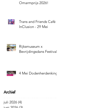
Omarmprijs 2026!
Trans and Friends Café
InClusion - 29 Mei
Rijksmuseum x
Bevrijdingsdans Festival
4 Mei Dodenherdenking
Archief
juli 2026
(4)
4 posts
juni 2026
(3)
3 posts