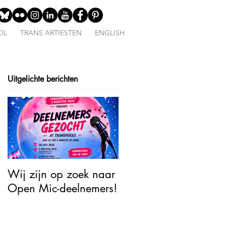
OL
TRANS ARTIESTEN
ENGLISH
Uitgelichte berichten
Wij zijn op zoek naar
Open Mic – TransJoy:
Open Mic-deelnemers!
5 Minutes of Fame