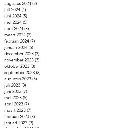
augustus 2024
(3)
3 posts
juli 2024
(4)
4 posts
juni 2024
(5)
5 posts
mei 2024
(5)
5 posts
april 2024
(3)
3 posts
maart 2024
(2)
2 posts
februari 2024
(7)
7 posts
januari 2024
(5)
5 posts
december 2023
(3)
3 posts
november 2023
(3)
3 posts
oktober 2023
(3)
3 posts
september 2023
(3)
3 posts
augustus 2023
(5)
5 posts
juli 2023
(8)
8 posts
juni 2023
(7)
7 posts
mei 2023
(5)
5 posts
april 2023
(7)
7 posts
maart 2023
(7)
7 posts
februari 2023
(8)
8 posts
januari 2023
(9)
9 posts