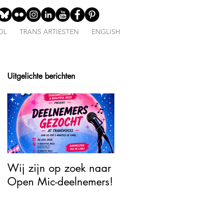
OL
TRANS ARTIESTEN
ENGLISH
Uitgelichte berichten
Wij zijn op zoek naar
Open Mic – TransJoy:
Open Mic-deelnemers!
5 Minutes of Fame