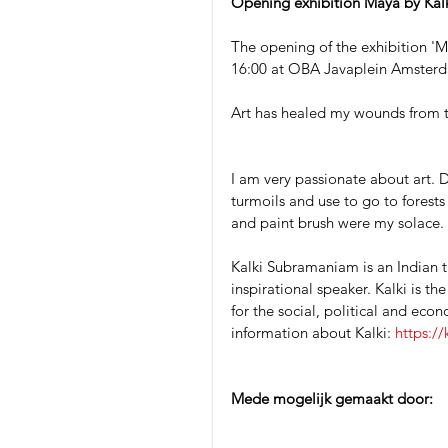
Opening exhibition Maya by Kal
The opening of the exhibition 'M
16:00 at OBA Javaplein Amsterda
Art has healed my wounds from t
I am very passionate about art. D
turmoils and use to go to forest
and paint brush were my solace.
Kalki Subramaniam is an Indian tr
inspirational speaker. Kalki is t
for the social, political and e
information about Kalki: 
https:/
Mede mogelijk gemaakt door: