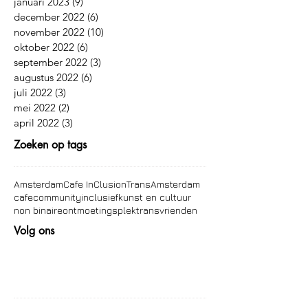
januari 2023
(9)
9 posts
december 2022
(6)
6 posts
november 2022
(10)
10 posts
oktober 2022
(6)
6 posts
september 2022
(3)
3 posts
augustus 2022
(6)
6 posts
juli 2022
(3)
3 posts
mei 2022
(2)
2 posts
april 2022
(3)
3 posts
Zoeken op tags
Amsterdam
Cafe InClusion
TransAmsterdam
cafe
community
inclusief
kunst en cultuur
non binaire
ontmoetingsplek
trans
vrienden
Volg ons