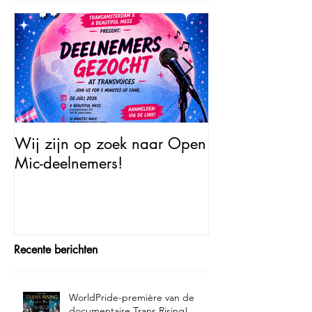
Wij zijn op zoek naar Open
Open Mic – Tra
Mic-deelnemers!
Minutes of Fam
Recente berichten
WorldPride-première van de
documentaire Trans Rising!