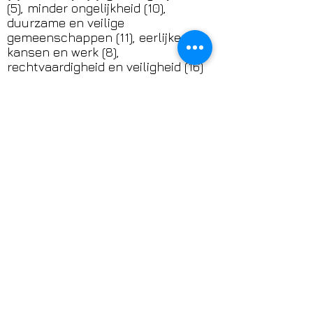
(5), minder ongelijkheid (10),
duurzame en veilige
gemeenschappen (11), eerlijke
kansen en werk (8),
rechtvaardigheid en veiligheid (16)
en internationale samenwerking
(17).
Klik op het SDG-logo voor meer
informatie over de Sustainable
Development Goals.
DONATION
​​Support het werk van
TransAmsterdam