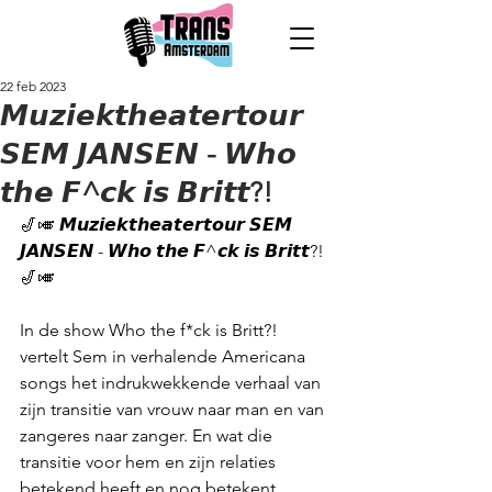
22 feb 2023
𝙈𝙪𝙯𝙞𝙚𝙠𝙩𝙝𝙚𝙖𝙩𝙚𝙧𝙩𝙤𝙪𝙧
𝙎𝙀𝙈 𝙅𝘼𝙉𝙎𝙀𝙉 - 𝙒𝙝𝙤
𝙩𝙝𝙚 𝙁^𝙘𝙠 𝙞𝙨 𝘽𝙧𝙞𝙩𝙩?!
🎷🎺 𝙈𝙪𝙯𝙞𝙚𝙠𝙩𝙝𝙚𝙖𝙩𝙚𝙧𝙩𝙤𝙪𝙧 𝙎𝙀𝙈 
𝙅𝘼𝙉𝙎𝙀𝙉 - 𝙒𝙝𝙤 𝙩𝙝𝙚 𝙁^𝙘𝙠 𝙞𝙨 𝘽𝙧𝙞𝙩𝙩?! 
🎷🎺 
In de show Who the f*ck is Britt?! 
vertelt Sem in verhalende Americana 
songs het indrukwekkende verhaal van 
zijn transitie van vrouw naar man en van 
zangeres naar zanger. En wat die 
transitie voor hem en zijn relaties 
betekend heeft en nog betekent. 