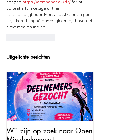
besøge 
https://campobet.dk/dk/
 for at 
udforske forskellige online 
bettingmuligheder. Mens du støtter en god 
sag, kan du også prøve lykken og have det 
sjovt med online spil.
Like
Reageren
Uitgelichte berichten
Wij zijn op zoek naar Open
Open Mic – Tra
Mic-deelnemers!
Minutes of Fam