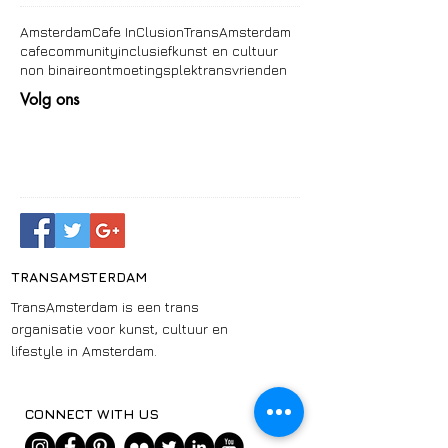
Amsterdam
Cafe InClusion
TransAmsterdam
cafe
community
inclusief
kunst en cultuur
non binaire
ontmoetingsplek
trans
vrienden
Volg ons
TRANSAMSTERDAM
TransAmsterdam is een trans
organisatie voor kunst, cultuur en
lifestyle in Amsterdam.
CONNECT WITH US