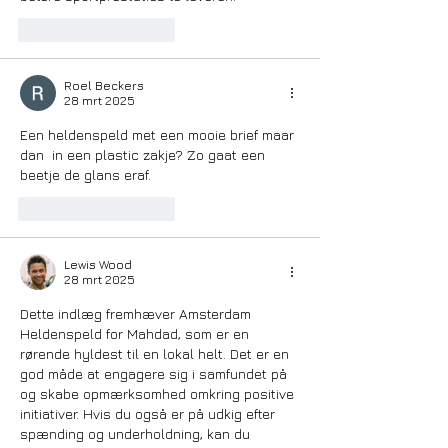
Like
Reageren
Roel Beckers
28 mrt 2025
Een heldenspeld met een mooie brief maar 
dan  in een plastic zakje? Zo gaat een 
beetje de glans eraf.
Like
Reageren
Lewis Wood
28 mrt 2025
Dette indlæg fremhæver Amsterdam 
Heldenspeld for Mahdad, som er en 
rørende hyldest til en lokal helt. Det er en 
god måde at engagere sig i samfundet på 
og skabe opmærksomhed omkring positive 
initiativer. Hvis du også er på udkig efter 
spænding og underholdning, kan du 