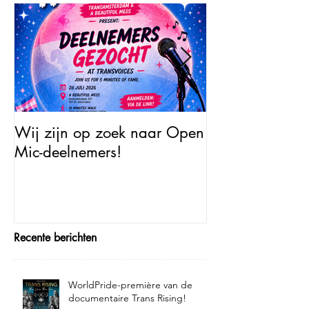
Wij zijn op zoek naar Open
Open Mic – Tra
Mic-deelnemers!
Minutes of Fam
Recente berichten
WorldPride-première van de
documentaire Trans Rising!