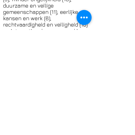
duurzame en veilige
gemeenschappen (11), eerlijke
kansen en werk (8),
rechtvaardigheid en veiligheid (16)
en internationale samenwerking
(17).
Klik op het SDG-logo voor meer
informatie over de Sustainable
Development Goals.
DONATION
​​Support het werk van
TransAmsterdam