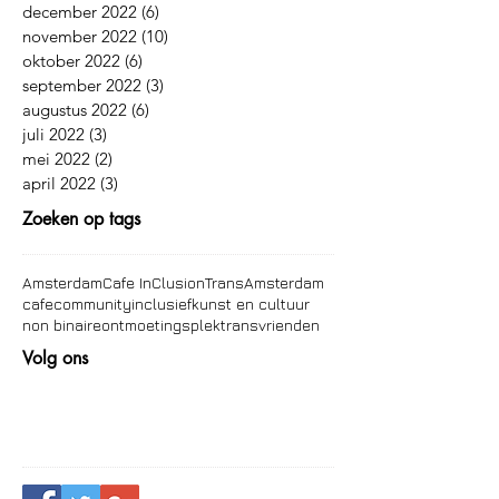
december 2022
(6)
6 posts
november 2022
(10)
10 posts
oktober 2022
(6)
6 posts
september 2022
(3)
3 posts
augustus 2022
(6)
6 posts
juli 2022
(3)
3 posts
mei 2022
(2)
2 posts
april 2022
(3)
3 posts
Zoeken op tags
Amsterdam
Cafe InClusion
TransAmsterdam
cafe
community
inclusief
kunst en cultuur
non binaire
ontmoetingsplek
trans
vrienden
Volg ons