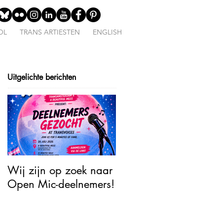
OL
TRANS ARTIESTEN
ENGLISH
Uitgelichte berichten
Wij zijn op zoek naar
Open Mic – TransJoy:
Open Mic-deelnemers!
5 Minutes of Fame