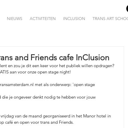
NIEUWS
ACTIVITEITEN
INCLUSION
TRANS ART SCHO
ans and Friends cafe InClusion
lent en zou je dit een keer voor het publiek willen opdragen? 
RATIS aan voor onze open stage night!
@transamsterdam.nl met als onderwerp: 'open stage 
d die je ongeveer denkt nodig te hebben voor jouw 
e vrijdag van de maand georganiseerd in het Manor hotel in 
op café en open voor trans and Friends.