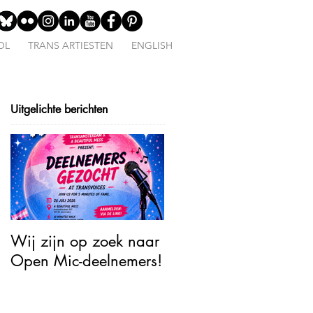
OL
TRANS ARTIESTEN
ENGLISH
Uitgelichte berichten
Wij zijn op zoek naar
Open Mic – TransJoy:
Open Mic-deelnemers!
5 Minutes of Fame