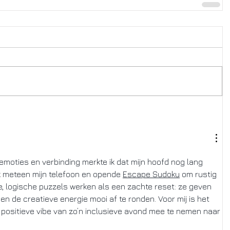
emoties en verbinding merkte ik dat mijn hoofd nog lang 
ik meteen mijn telefoon en opende 
Escape Sudoku
 om rustig 
te, logische puzzels werken als een zachte reset: ze geven 
n de creatieve energie mooi af te ronden. Voor mij is het 
positieve vibe van zo’n inclusieve avond mee te nemen naar 