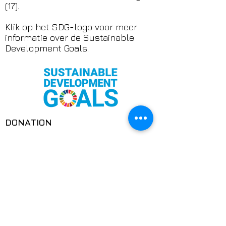
(17).
Klik op het SDG-logo voor meer
informatie over de Sustainable
Development Goals.
DONATION
​​Support het werk van
TransAmsterdam
TransAmsterdam zet zich in voor
zichtbaarheid, veiligheid en
verbinding van trans en non-binaire
personen. In een tijd waarin