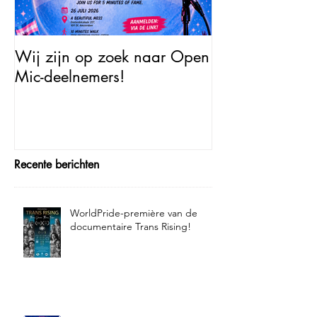
Wij zijn op zoek naar Open
Open Mic – Tra
Mic-deelnemers!
Minutes of Fam
Recente berichten
WorldPride-première van de
documentaire Trans Rising!