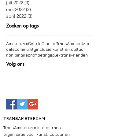
juli 2022
(3)
3 posts
mei 2022
(2)
2 posts
april 2022
(3)
3 posts
Zoeken op tags
Amsterdam
Cafe InClusion
TransAmsterdam
cafe
community
inclusief
kunst en cultuur
non binaire
ontmoetingsplek
trans
vrienden
Volg ons
TRANSAMSTERDAM
TransAmsterdam is een trans
organisatie voor kunst, cultuur en