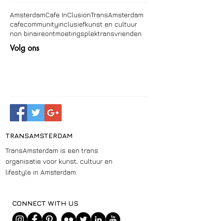
Amsterdam
Cafe InClusion
TransAmsterdam
cafe
community
inclusief
kunst en cultuur
non binaire
ontmoetingsplek
trans
vrienden
Volg ons
TRANSAMSTERDAM
TransAmsterdam is een trans
organisatie voor kunst, cultuur en
lifestyle in Amsterdam.
CONNECT WITH US