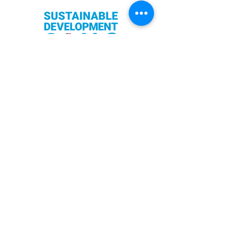
DONATION
​​Support het werk van
TransAmsterdam
TransAmsterdam zet zich in voor
zichtbaarheid, veiligheid en
verbinding van trans en non-binaire
personen. In een tijd waarin
inclusie niet vanzelfsprekend is,
creëren wij plekken waar trans
personen écht gezien, gehoord en
gewaardeerd worden.