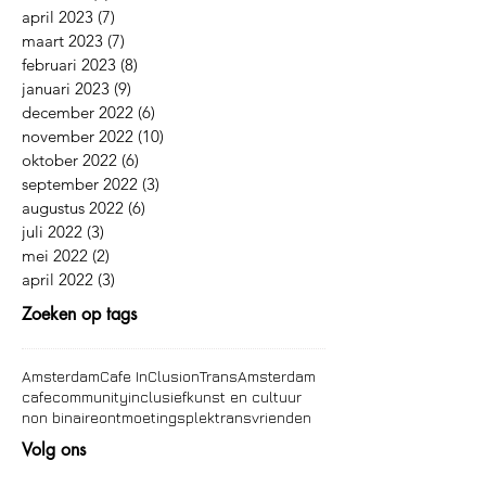
april 2023
(7)
7 posts
maart 2023
(7)
7 posts
februari 2023
(8)
8 posts
januari 2023
(9)
9 posts
december 2022
(6)
6 posts
november 2022
(10)
10 posts
oktober 2022
(6)
6 posts
september 2022
(3)
3 posts
augustus 2022
(6)
6 posts
juli 2022
(3)
3 posts
mei 2022
(2)
2 posts
april 2022
(3)
3 posts
Zoeken op tags
Amsterdam
Cafe InClusion
TransAmsterdam
cafe
community
inclusief
kunst en cultuur
non binaire
ontmoetingsplek
trans
vrienden
Volg ons