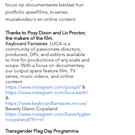
focus op documentaires beslaat hun 
portfolio speelfilms, tv-series, 
muziekvideo's en online content.
Thanks to Posy Dixon and Liv Proctor, 
the makers of the film.
Keyboard Fantasies
. ​LUCA is a 
community of passionate directors, 
producers, DPs, and editors available 
to hire for productions of any scale and 
scope. With a focus on documentary, 
our output spans feature film, TV 
series, music videos, and online 
content. 
https://www.instagram.com/posyd/
 & 
https://www.instagram.com/luca.earth/
& 
https://www.keyboardfantasies.movie/ 
Beverly Glenn Copeland 
https://www.instagram.com/beverlyglen
ncopeland/?hl=nl
Transgender Flag Day Programma