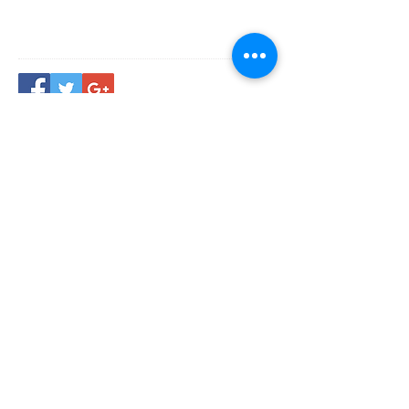
TRANSAMSTERDAM
TransAmsterdam is een trans
organisatie voor kunst, cultuur en
lifestyle in Amsterdam.
CONNECT WITH US
linktr.ee/transamsterdam
TRANSAMSTERDAM
SUSTAINABLE DEVELOPMENT
GOALS