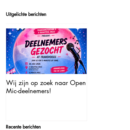
Uitgelichte berichten
Wij zijn op zoek naar Open
Open Mic – Tra
Mic-deelnemers!
Minutes of Fam
Recente berichten