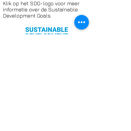
Klik op het SDG-logo voor meer
informatie over de Sustainable
Development Goals.
DONATION
​​Support het werk van
TransAmsterdam
TransAmsterdam zet zich in voor
zichtbaarheid, veiligheid en
verbinding van trans en non-binaire
personen. In een tijd waarin
inclusie niet vanzelfsprekend is,
creëren wij plekken waar trans