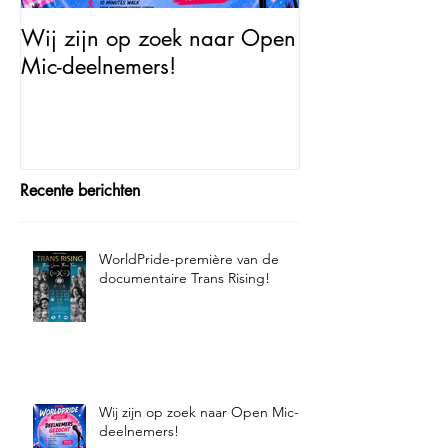
Wij zijn op zoek naar Open
Open Mic – Tra
Mic-deelnemers!
Minutes of Fam
Recente berichten
WorldPride-première van de
documentaire Trans Rising!
Wij zijn op zoek naar Open Mic-
deelnemers!