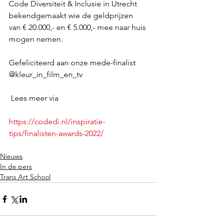
Code Diversiteit & Inclusie in Utrecht 
bekendgemaakt wie de geldprijzen 
van € 20.000,- en € 5.000,- mee naar huis 
mogen nemen. 
Gefeliciteerd aan onze mede-finalist 
@kleur_in_film_en_tv 
 Lees meer via 
https://codedi.nl/inspiratie-
tips/finalisten-awards-2022/
Nieuws
In de pers
Trans Art School