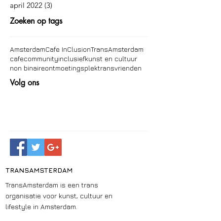
april 2022
(3)
3 posts
Zoeken op tags
Amsterdam
Cafe InClusion
TransAmsterdam
cafe
community
inclusief
kunst en cultuur
non binaire
ontmoetingsplek
trans
vrienden
Volg ons
TRANSAMSTERDAM
TransAmsterdam is een trans
organisatie voor kunst, cultuur en
lifestyle in Amsterdam.