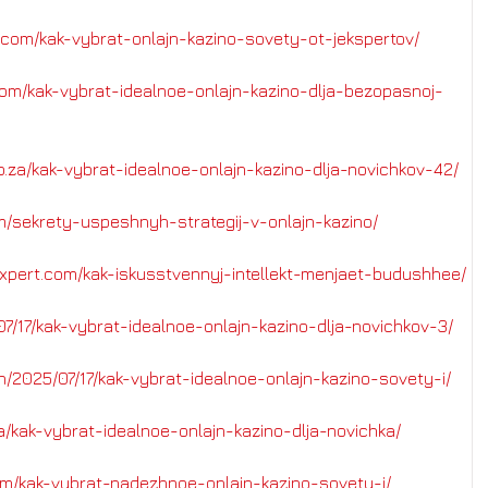
o.com/kak-vybrat-onlajn-kazino-sovety-ot-jekspertov/
om/kak-vybrat-idealnoe-onlajn-kazino-dlja-bezopasnoj-
co.za/kak-vybrat-idealnoe-onlajn-kazino-dlja-novichkov-42/
m/sekrety-uspeshnyh-strategij-v-onlajn-kazino/
xpert.com/kak-iskusstvennyj-intellekt-menjaet-budushhee/
07/17/kak-vybrat-idealnoe-onlajn-kazino-dlja-novichkov-3/
.in/2025/07/17/kak-vybrat-idealnoe-onlajn-kazino-sovety-i/
za/kak-vybrat-idealnoe-onlajn-kazino-dlja-novichka/
om/kak-vybrat-nadezhnoe-onlajn-kazino-sovety-i/