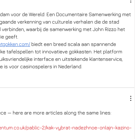
rdam voor de Wereld: Een Documentaire Samenwerking met 
pgaande verkenning van culturele verhalen die de stad 
verbinden, waarbij de samenwerking met John Rizzo het 
ie geeft.
etgokken.com/
 biedt een breed scala aan spannende 
ke tafelspellen tot innovatieve gokkasten. Het platform 
iksvriendelijke interface en uitstekende klantenservice, 
 is voor casinospelers in Nederland.
ece — here are more articles along the same lines:
ntum.co.uk/pablic-2/kak-vybrat-nadezhnoe-onlajn-kazino-