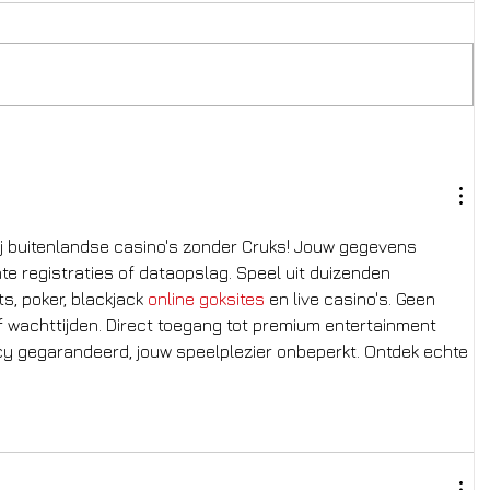
ij buitenlandse casino's zonder Cruks! Jouw gegevens 
chte registraties of dataopslag. Speel uit duizenden 
ts, poker, blackjack 
online goksites
 en live casino's. Geen 
f wachttijden. Direct toegang tot premium entertainment 
y gegarandeerd, jouw speelplezier onbeperkt. Ontdek echte 