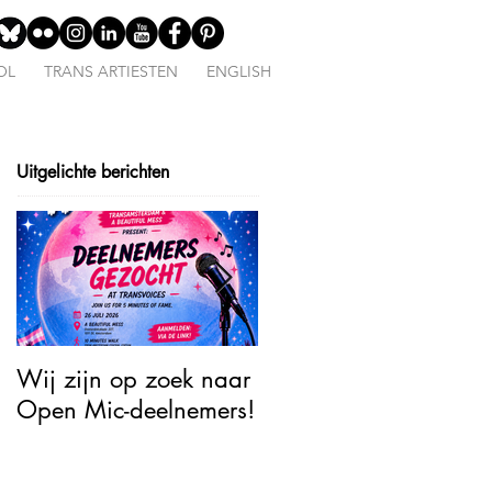
OL
TRANS ARTIESTEN
ENGLISH
Uitgelichte berichten
Wij zijn op zoek naar
Open Mic – TransJoy:
Open Mic-deelnemers!
5 Minutes of Fame