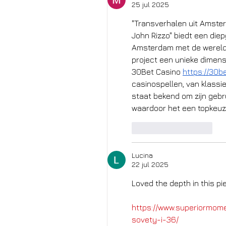
25 jul 2025
"Transverhalen uit Amste
John Rizzo" biedt een die
Amsterdam met de wereld 
project een unieke dimens
30Bet Casino 
https://30b
casinospellen, van klassie
staat bekend om zijn gebru
waardoor het een topkeuze
Like
Reageren
Lucina
22 jul 2025
Loved the depth in this pi
https://www.superiormome
sovety-i-36/