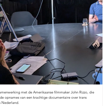
samenwerking met de Amerikaanse filmmaker John Rizzo, die 
de opnames van een krachtige documentaire over trans 
n Nederland.