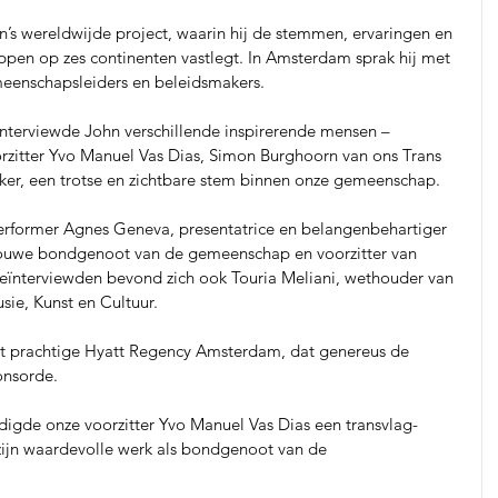
n’s wereldwijde project, waarin hij de stemmen, ervaringen en 
pen op zes continenten vastlegt. In Amsterdam sprak hij met 
meenschapsleiders en beleidsmakers.
terviewde John verschillende inspirerende mensen – 
rzitter Yvo Manuel Vas Dias, Simon Burghoorn van ons Trans 
er, een trotse en zichtbare stem binnen onze gemeenschap.
erformer Agnes Geneva, presentatrice en belangenbehartiger 
trouwe bondgenoot van de gemeenschap en voorzitter van 
ïnterviewden bevond zich ook Touria Meliani, wethouder van 
sie, Kunst en Cultuur.
t prachtige Hyatt Regency Amsterdam, dat genereus de 
onsorde.
digde onze voorzitter Yvo Manuel Vas Dias een transvlag-
zijn waardevolle werk als bondgenoot van de 