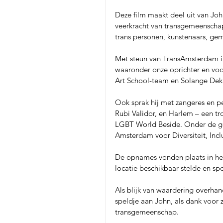
Deze film maakt deel uit van Joh
veerkracht van transgemeenschap
trans personen, kunstenaars, ge
Met steun van TransAmsterdam in
waaronder onze oprichter en voo
Art School-team en Solange Dekk
Ook sprak hij met zangeres en p
Rubi Validor, en Harlem – een 
LGBT World Beside. Onder de ge
Amsterdam voor Diversiteit, Inclu
De opnames vonden plaats in he
locatie beschikbaar stelde en sp
Als blijk van waardering overhan
speldje aan John, als dank voor 
transgemeenschap.