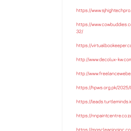
https://www.sjhightechpr
https://www.cowbuddies.c
32/
https://virtualbookeeper.
http://www.decolux-kw.co
http://www.freelancewebe
https://hpws.org.pk/2025/
https://leads.turtleminds
https://nnpaintcentre.co.
https://mgscleaninginc.c