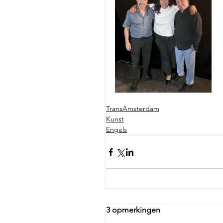
TransAmsterdam
Kunst
Engels
3 opmerkingen