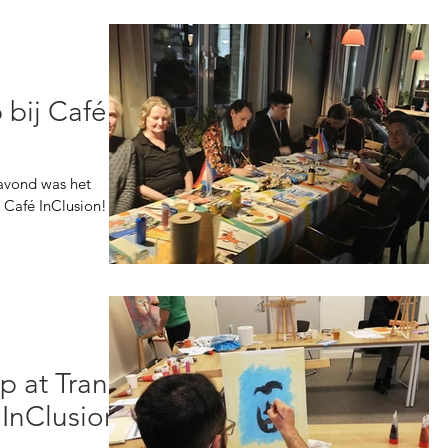
 bij Café
 avond was het
j Café InClusion!
p at Trans
 InClusion