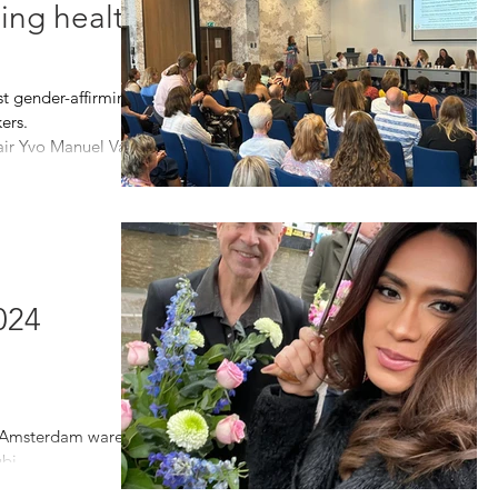
ming health
st gender-affirming
ers.
r Yvo Manuel Vas...
024
sAmsterdam waren
adeur aanwezig...