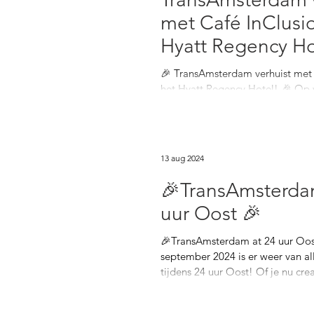
met Café InClusi
Hyatt Regency Ho
🎉 TransAmsterdam verhuist met 
het Hyatt Regency Hotel! 🎉 Op 
september ben je van harte wel
13 aug 2024
🎉TransAmsterda
uur Oost 🎉
🎉TransAmsterdam at 24 uur Oos
september 2024 is er weer van al
tijdens 24 uur Oost! Of je nu creat