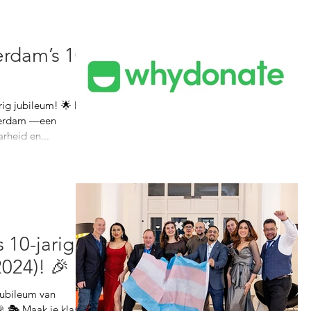
rdam’s 10-
ubileum! 🌟 Dit
sterdam —een
rheid en...
 10-jarig
2024)! 🎉
jubileum van
 🎭 Maak je klaar