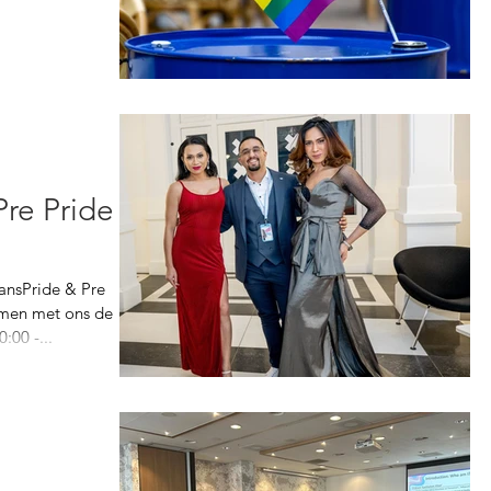
Pre Pride
ransPride & Pre
amen met ons de
:00 -...