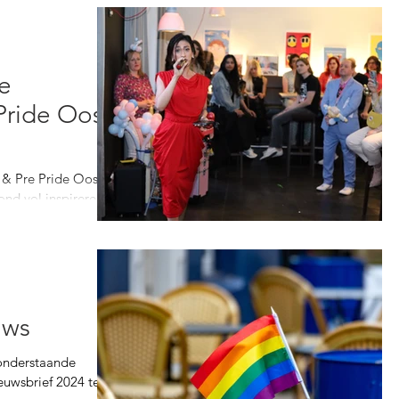
re
Pride Oost
 & Pre Pride Oost at
ond vol inspirerende
.
uws
 onderstaande
uwsbrief 2024 te