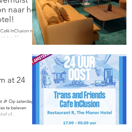
on naar het
tel!
Café InClusion naar
vrijdag 27
kom om samen...
m at 24
t 🎉 Op zaterdag 7
les te beleven
ief of...