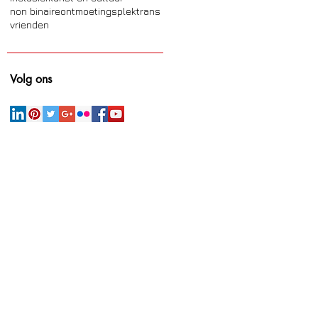
non binaire
ontmoetingsplek
trans
vrienden
Volg ons