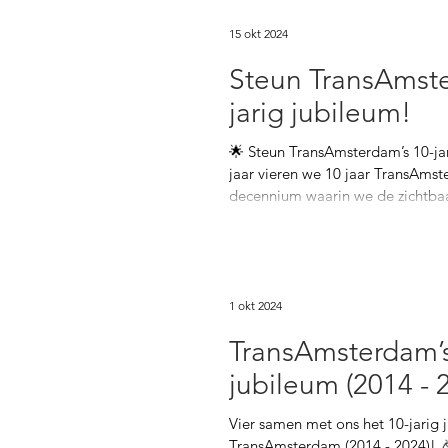
15 okt 2024
Steun TransAmste
jarig jubileum!
🌟 Steun TransAmsterdam’s 10-jarig j
jaar vieren we 10 jaar TransAm
decennium waarin we de zichtbaa
1 okt 2024
TransAmsterdam’s
jubileum (2014 - 
Vier samen met ons het 10-jarig 
TransAmsterdam (2014 - 2024)! 