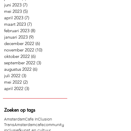
juni 2023
(7)
7 posts
mei 2023
(5)
5 posts
april 2023
(7)
7 posts
maart 2023
(7)
7 posts
februari 2023
(8)
8 posts
januari 2023
(9)
9 posts
december 2022
(6)
6 posts
november 2022
(10)
10 posts
oktober 2022
(6)
6 posts
september 2022
(3)
3 posts
augustus 2022
(6)
6 posts
juli 2022
(3)
3 posts
mei 2022
(2)
2 posts
april 2022
(3)
3 posts
Zoeken op tags
Amsterdam
Cafe InClusion
TransAmsterdam
cafe
community
inclusief
kunst en cultuur