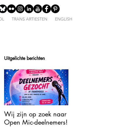
OL
TRANS ARTIESTEN
ENGLISH
Uitgelichte berichten
Wij zijn op zoek naar
Open Mic – TransJoy:
Open Mic-deelnemers!
5 Minutes of Fame