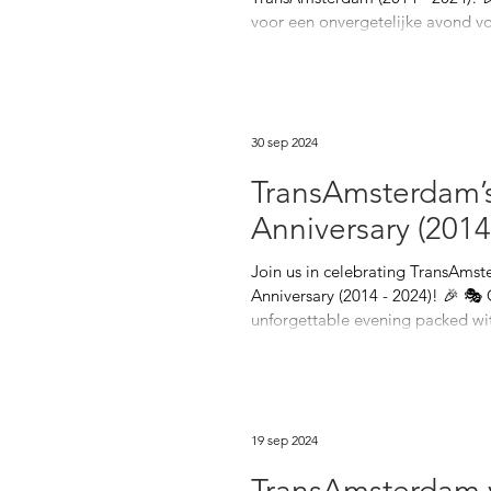
voor een onvergetelijke avond vol
30 sep 2024
TransAmsterdam’s
Anniversary (2014
Join us in celebrating TransAmst
Anniversary (2014 - 2024)! 🎉 🎭 
unforgettable evening packed wit
19 sep 2024
TransAmsterdam v