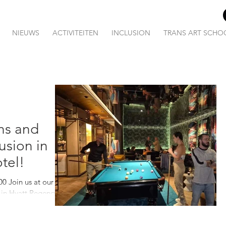
NIEUWS
ACTIVITEITEN
INCLUSION
TRANS ART SCHO
ans and
usion in
tel!
0 Join us at our
 in Hyatt Regency