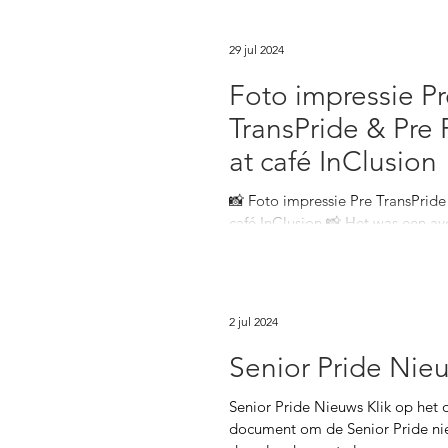
29 jul 2024
Foto impressie P
TransPride & Pre 
at café InClusion
📸 Foto impressie Pre TransPride
café InClusion 📸 Het was een av
sprekers. De hosts van de avond..
2 jul 2024
Senior Pride Nie
Senior Pride Nieuws Klik op het
document om de Senior Pride nie