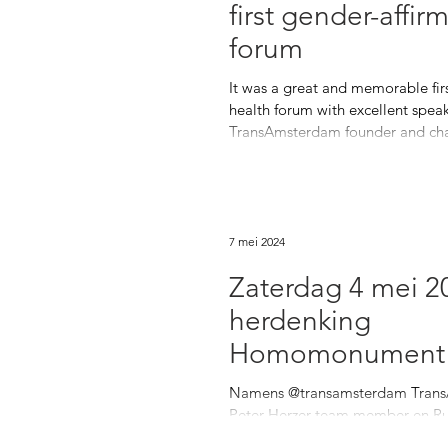
first gender-affir
forum
It was a great and memorable fir
health forum with excellent speak
TransAmsterdam founder and chai
7 mei 2024
Zaterdag 4 mei 2
herdenking
Homomonument
Namens @transamsterdam Tran
Peter Herzer team member en Rubi
@rubivalidorofficial onze ambass