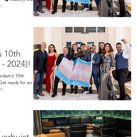
...
 10th
 - 2024)!
erdam’s 10th
Get ready for an
h...
erhuist