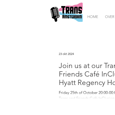
HOME
OVER
23 okt 2024
Join us at our Tr
Friends Café InCl
Hyatt Regency Ho
Friday 25th of October 20:00-00:0
Trans and Friends Café InClusion
Hotel! Every last Friday of the...