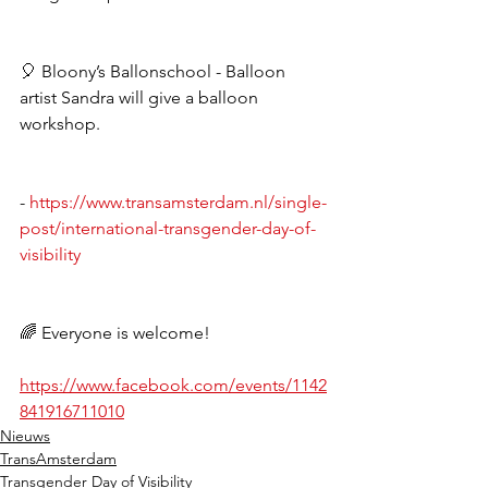
🎈 Bloony’s Ballonschool - Balloon 
artist Sandra will give a balloon 
workshop.
- 
https://www.transamsterdam.nl/single-
post/international-transgender-day-of-
visibility
🌈 Everyone is welcome! 
https://www.facebook.com/events/1142
841916711010
Nieuws
TransAmsterdam
Transgender Day of Visibility