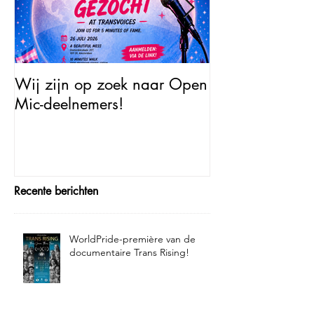
Wij zijn op zoek naar Open
Open Mic – Tra
Mic-deelnemers!
Minutes of Fam
Recente berichten
WorldPride-première van de
documentaire Trans Rising!