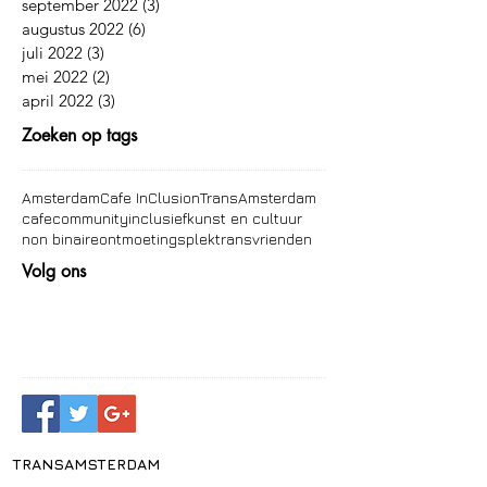
september 2022
(3)
3 posts
augustus 2022
(6)
6 posts
juli 2022
(3)
3 posts
mei 2022
(2)
2 posts
april 2022
(3)
3 posts
Zoeken op tags
Amsterdam
Cafe InClusion
TransAmsterdam
cafe
community
inclusief
kunst en cultuur
non binaire
ontmoetingsplek
trans
vrienden
Volg ons
TRANSAMSTERDAM