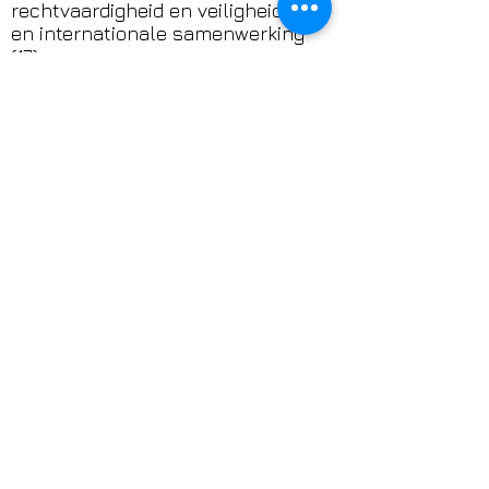
rechtvaardigheid en veiligheid (16)
en internationale samenwerking
(17).
Klik op het SDG-logo voor meer
informatie over de Sustainable
Development Goals.
DONATION
​​Support het werk van
TransAmsterdam
TransAmsterdam zet zich in voor
zichtbaarheid, veiligheid en
verbinding van trans en non-binaire