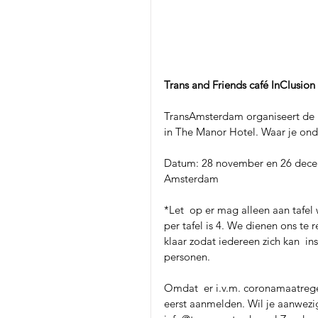
Trans and Friends café InClusio
TransAmsterdam organiseert de l
in The Manor Hotel. Waar je ond
Datum: 28 november en 26 decem
Amsterdam
*Let  op er mag alleen aan tafe
per tafel is 4. We dienen ons te r
klaar zodat iedereen zich kan  in
personen.
Omdat  er i.v.m. coronamaatreg
eerst aanmelden. Wil je aanwezig 