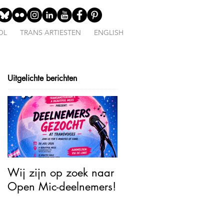
OL
TRANS ARTIESTEN
ENGLISH
Uitgelichte berichten
Wij zijn op zoek naar
Open Mic – TransJoy:
Open Mic-deelnemers!
5 Minutes of Fame