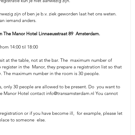
gistratie kun je niet aanwezig zijn.
wezig zijn of ben je b.v. ziek geworden laat het ons weten. 
aan iemand anders.
ion The Manor Hotel Linnaeusstraat 89  Amsterdam.
om 14:00 til 18:00 
register in the  Manor, they prepare a registration list so that 
ry. The maximum number in the room is 30 people.
, only 30 people are allowed to be present. Do  you want to 
 the Manor Hotel contact info@transamsterdam.nl You cannot 
 registration or if you have become ill,  for example, please let 
place to someone  else.