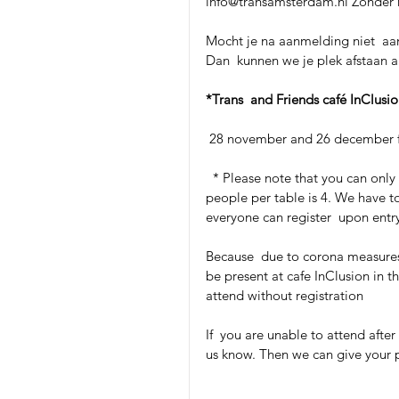
info@transamsterdam.nl Zonder re
Mocht je na aanmelding niet  aan
Dan  kunnen we je plek afstaan 
*Trans  and Friends café InClus
 28 november and 26 december fr
  * Please note that you can only sit at the table, not at the bar. The  maximum number of 
people per table is 4. We have to 
everyone can register  upon ent
Because  due to corona measures
be present at cafe InClusion in
attend without registration
If  you are unable to attend after
us know. Then we can give your 