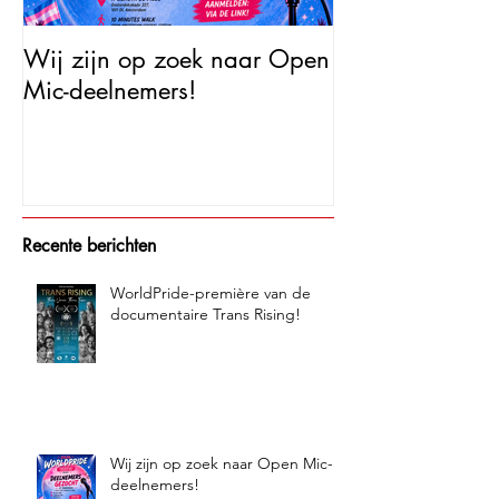
Wij zijn op zoek naar Open
Open Mic – Tra
Mic-deelnemers!
Minutes of Fam
Recente berichten
WorldPride-première van de
documentaire Trans Rising!