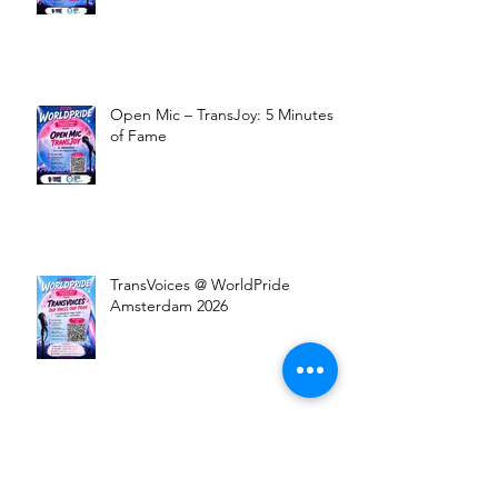
Wij zijn op zoek naar Open Mic-
deelnemers!
Open Mic – TransJoy: 5 Minutes
of Fame
TransVoices @ WorldPride
Amsterdam 2026