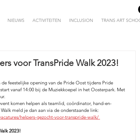
NIEUWS
ACTIVITEITEN
INCLUSION
TRANS ART SCHO
pers voor TransPride Walk 2023!
e feestelijke opening van de Pride Oost tijdens Pride 
tart vanaf 14:00 bij de Muziekkoepel in het Oosterpark. Met 
r. 
 event komen helpen als teamlid, coördinator, hand-en-
 Walk meld je dan aan via de onderstaande link: 
-vacatures/helpers-gezocht-voor-transpride-walk/ 
Walk 2023! 