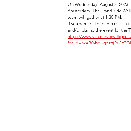
On Wednesday, August 2, 2023, th
Amsterdam. The TransPride Walk 
team will gather at 1:30 PM.
If you would like to join us as 
and/or during the event for the T
https://www.vca.nu/vrijwilligers
fbclid=IwAR0-boUqbszfjPsCx