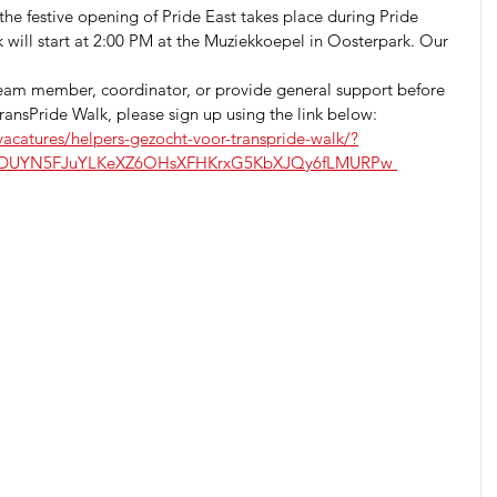
e festive opening of Pride East takes place during Pride 
will start at 2:00 PM at the Muziekkoepel in Oosterpark. Our 
a team member, coordinator, or provide general support before 
ransPride Walk, please sign up using the link below:
-vacatures/helpers-gezocht-voor-transpride-walk/?
7ODUYN5FJuYLKeXZ6OHsXFHKrxG5KbXJQy6fLMURPw 