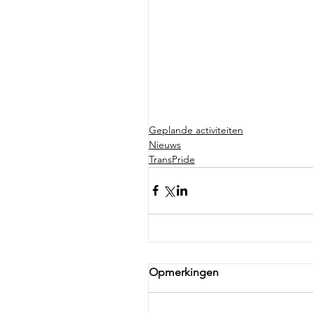
Geplande activiteiten
Nieuws
TransPride
Opmerkingen