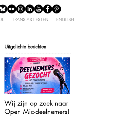
OL
TRANS ARTIESTEN
ENGLISH
Uitgelichte berichten
Wij zijn op zoek naar
Open Mic – TransJoy:
Open Mic-deelnemers!
5 Minutes of Fame