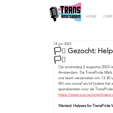
HOME
OVER
14 jun 2023
🏳️‍⚧️ Gezocht: Hel
🏳️‍⚧️
Op woensdag 2 augustus 2023 is d
Amsterdam. De TransPride Walk s
ons team verzamelen om 13:30 uu
Wil ons vooraf en/of tijdens het
spandiensten voor de TransPride
https://www.vca.nu/vrijwilligers
Wanted: Helpers for TransPride 