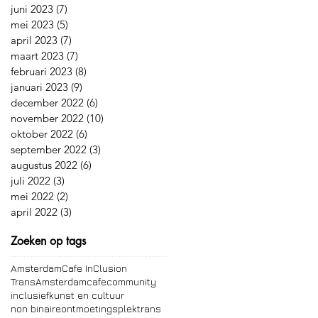
juni 2023
(7)
7 posts
mei 2023
(5)
5 posts
april 2023
(7)
7 posts
maart 2023
(7)
7 posts
februari 2023
(8)
8 posts
januari 2023
(9)
9 posts
december 2022
(6)
6 posts
november 2022
(10)
10 posts
oktober 2022
(6)
6 posts
september 2022
(3)
3 posts
augustus 2022
(6)
6 posts
juli 2022
(3)
3 posts
mei 2022
(2)
2 posts
april 2022
(3)
3 posts
Zoeken op tags
Amsterdam
Cafe InClusion
TransAmsterdam
cafe
community
inclusief
kunst en cultuur
non binaire
ontmoetingsplek
trans